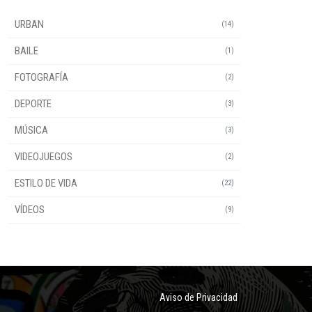
URBAN
(14)
BAILE
(1)
FOTOGRAFÍA
(2)
DEPORTE
(3)
MÚSICA
(3)
VIDEOJUEGOS
(2)
ESTILO DE VIDA
(22)
VÍDEOS
(9)
Aviso de Privacidad