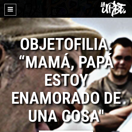
OBJETOFILIA:
“MAMÁ, PAPÁ
ESTOY
ENAMORADO DE
UNA COSA"